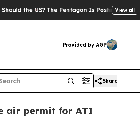
d the US?
The Pentagon Is Posting Cryptic Biblic
View all
Provided by AGP
Share
 air permit for ATI