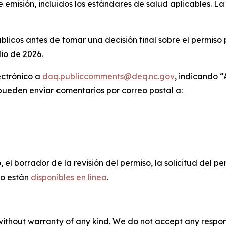
e emisión, incluidos los estándares de salud aplicables. La
úblicos antes de tomar una decisión final sobre el permis
lio de 2026.
ectrónico a
daq.publiccomments@deq.nc.gov
, indicando “
pueden enviar comentarios por correo postal a:
, el borrador de la revisión del permiso, la solicitud del p
to están
disponibles en línea
.
without warranty of any kind. We do not accept any responsib