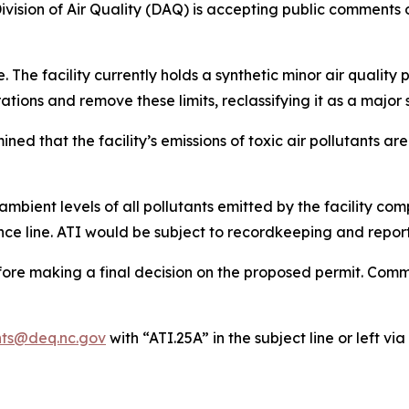
ision of Air Quality (DAQ) is accepting public comments on
. The facility currently holds a synthetic minor air quality p
ations and remove these limits, reclassifying it as a major s
ed that the facility’s emissions of toxic air pollutants 
ambient levels of all pollutants emitted by the facility co
nce line. ATI would be subject to recordkeeping and repor
fore making a final decision on the proposed permit. Comme
ts@deq.nc.gov
with “ATI.25A” in the subject line or left 