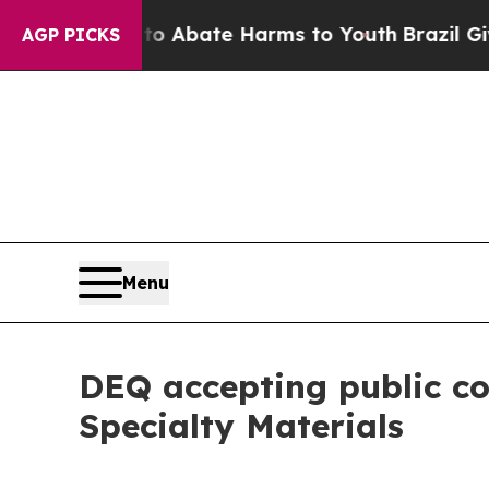
on Fund to Abate Harms to Youth
Brazil Gives Pa
AGP PICKS
Menu
DEQ accepting public co
Specialty Materials